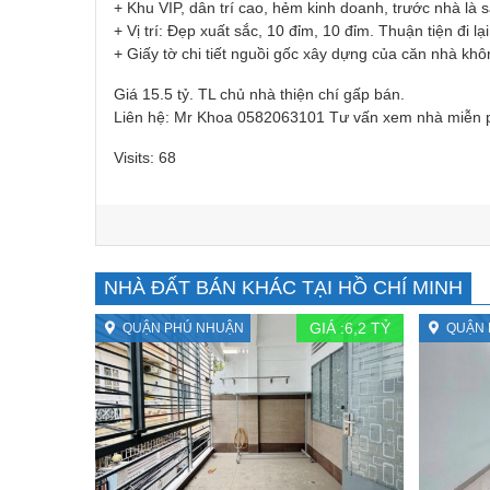
+ Khu VIP, dân trí cao, hẻm kinh doanh, trước nhà là
+ Vị trí: Đẹp xuất sắc, 10 đỉm, 10 đỉm. Thuận tiện đi lại
+ Giấy tờ chi tiết nguồi gốc xây dựng của căn nhà khôn
Giá 15.5 tỷ. TL chủ nhà thiện chí gấp bán.
Liên hệ: Mr Khoa 0582063101 Tư vấn xem nhà miễn 
Visits: 68
NHÀ ĐẤT BÁN KHÁC TẠI HỒ CHÍ MINH
GIÁ :
6,2
TỶ
QUẬN PHÚ NHUẬN
QUẬN 