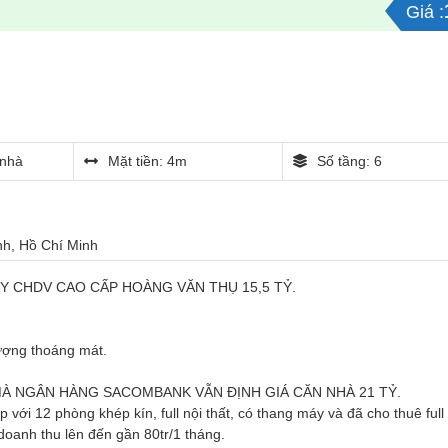
Giá :
nhà
Mặt tiền: 4m
Số tầng: 6
ình, Hồ Chí Minh
Y CHDV CAO CẤP HOÀNG VĂN THỤ 15,5 TỶ.
ượng thoáng mát.
À NGÂN HÀNG SACOMBANK VẪN ĐỊNH GIÁ CĂN NHÀ 21 TỶ.
với 12 phòng khép kín, full nội thất, có thang máy và đã cho thuê full
doanh thu lên đến gần 80tr/1 tháng.