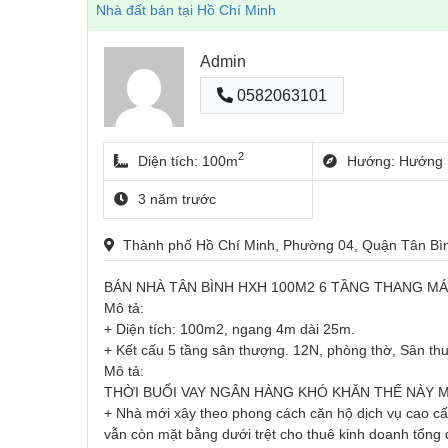
Nhà đất bán tại Hồ Chí Minh
Admin
0582063101
2
Diện tích: 100m
Hướng: Hướng 
3 năm trước
Thành phố Hồ Chí Minh, Phường 04, Quận Tân B
BÁN NHÀ TÂN BÌNH HXH 100M2 6 TẦNG THANG MÁ
Mô tả:
+ Diện tích: 100m2, ngang 4m dài 25m.
+ Kết cấu 5 tầng sân thượng. 12N, phòng thờ, Sân th
Mô tả:
THỜI BUỔI VAY NGÂN HÀNG KHÓ KHĂN THẾ NÀY M
+ Nhà mới xây theo phong cách căn hộ dịch vụ cao cấp 
vẫn còn mặt bằng dưới trệt cho thuê kinh doanh tổng 