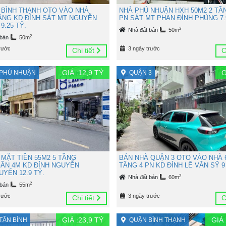
 BÌNH THẠNH OTO VÀO NHÀ
NHÀ PHÚ NHUẬN HXH 50M2 2 TẦ
TẦNG KD ĐỈNH SÁT MT NGUYỄN
PN SÁT MT PHAN ĐÌNH PHÙNG 7.
9.25 TỶ.
2
Nhà đất bán
50m
2
 bán
50m
rước
3 ngày trước
Chi tiết
C
GIÁ :
12,9
TỶ
G
PHÚ NHUẬN
QUẬN 3
 MẶT TIỀN 55M2 5 TẦNG
BÁN NHÀ QUẬN 3 OTO VÀO NHÀ 
ẦN 4M KD ĐỈNH NGUYỄN
TẦNG 4 PN KD ĐỈNH LÊ VĂN SỸ 9
YỂN 12.9 TỶ.
2
Nhà đất bán
60m
2
 bán
55m
rước
3 ngày trước
Chi tiết
C
GIÁ :
23,9
TỶ
GIÁ 
TÂN BÌNH
QUẬN BÌNH THẠNH