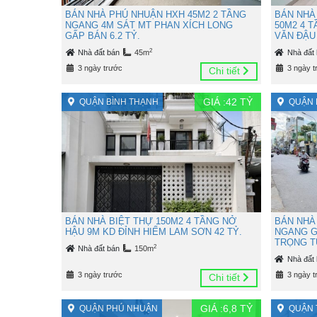
BÁN NHÀ PHÚ NHUẬN HXH 45M2 2 TẦNG
BÁN NHÀ
NGANG 4M SÁT MT PHAN XÍCH LONG
50M2 4 
GẤP BÁN 6.2 TỶ.
VĂN ĐẬU 
2
Nhà đất bán
45m
Nhà đất
3 ngày trước
3 ngày t
Chi tiết
GIÁ :
42
TỶ
QUẬN BÌNH THẠNH
QUẬN 
BÁN NHÀ BIỆT THỰ 150M2 4 TẦNG NỞ
BÁN NHÀ
HẬU 9M KD ĐỈNH HIẾM LAM SƠN 42 TỶ.
NGANG G
TRỌNG TU
2
Nhà đất bán
150m
Nhà đất
3 ngày trước
3 ngày t
Chi tiết
GIÁ :
6,8
TỶ
QUẬN PHÚ NHUẬN
QUẬN 