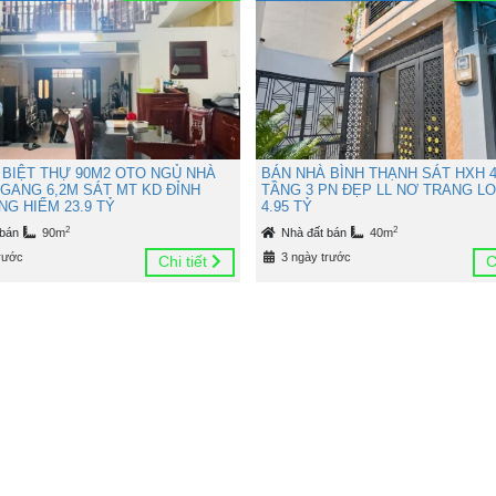
 BIỆT THỰ 90M2 OTO NGỦ NHÀ
BÁN NHÀ BÌNH THẠNH SÁT HXH 4
NGANG 6,2M SÁT MT KD ĐỈNH
TẦNG 3 PN ĐẸP LL NƠ TRANG L
G HIẾM 23.9 TỶ
4.95 TỶ
2
2
 bán
90m
Nhà đất bán
40m
rước
3 ngày trước
Chi tiết
C