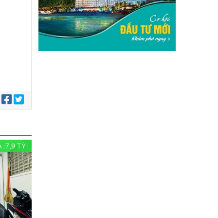
:
 :
7,9
TỶ