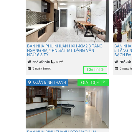
BÁN NHÀ PHÚ NHUẬN HXH 40M2 3 TẦNG
BÁN NHÀ
NGANG 4M 4 PN SÁT MT ĐẶNG VĂN
5 TẦNG 
NGỮ 6.8 TỶ.
BẠCH ĐẰN
2
Nhà đất bán
40m
Nhà đất
3 ngày trước
3 ngày t
Chi tiết
GIÁ :
13,9
TỶ
QUẬN BÌNH THẠNH