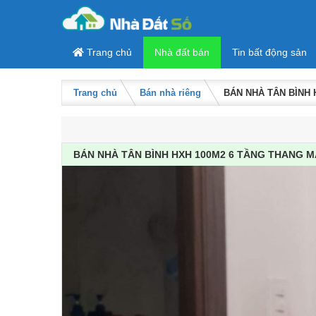
Skip to content
Trang chủ
Nhà đất bán
Tin bất động sản
Trang chủ
Bán nhà riêng
BÁN NHÀ TÂN BÌNH 
BÁN NHÀ TÂN BÌNH HXH 100M2 6 TẦNG THANG M