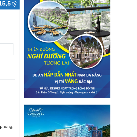
15,5
tỷ
 phòng,