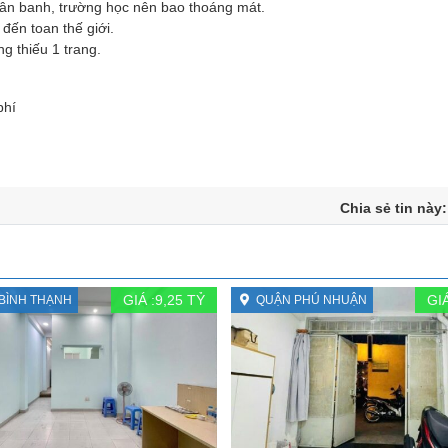
 sân banh, trường học nên bao thoáng mát.
 đến toan thế giới.
g thiếu 1 trang.
phí
Chia sẻ tin này
GIÁ :
9,25
TỶ
GIÁ
BÌNH THẠNH
QUẬN PHÚ NHUẬN