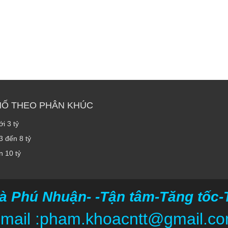
HỐ THEO PHÂN KHÚC
i 3 tỷ
3 đến 8 tỷ
n 10 tỷ
à Phú Nhuận- -Tận tâm-Tăng tốc-Ti
mail :pham.khoacntt@gmail.c