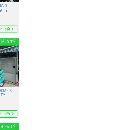
NG 3
9 TỶ
hi tiết
IÁ :
9
TỶ
60M2 3
 TỶ
hi tiết
:
4,95
TỶ