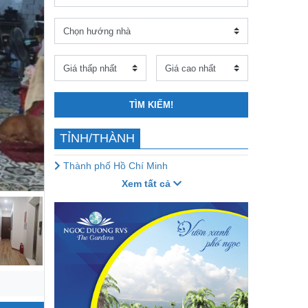
TÌM KIẾM!
TỈNH/THÀNH
Thành phố Hồ Chí Minh
Xem tất cả