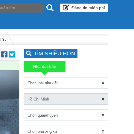
Đăng tin miễn phí
TỶ.
TÌM NHIỀU HƠN
:
Nhà đất bán