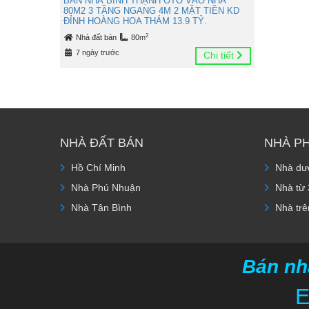
BÁN NHÀ BÌNH THẠNH OTO VÀO NHÀ
80M2 3 TẦNG NGANG 4M 2 MẶT TIỀN KD
ĐỈNH HOÀNG HOA THÁM 13.9 TỶ.
2
Nhà đất bán
80m
7 ngày trước
Chi tiết
NHÀ ĐẤT BÁN
NHÀ P
Hồ Chí Minh
Nhà dướ
Nhà Phú Nhuận
Nhà từ 
Nhà Tân Bình
Nhà trê
Bán nh
E