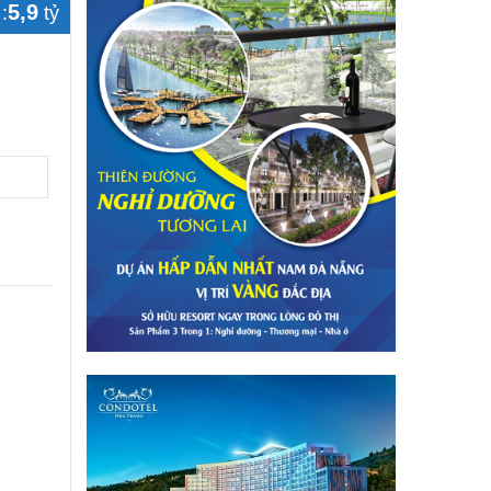
5,9
:
tỷ