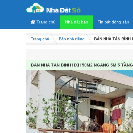
Skip to content
Trang chủ
Nhà đất bán
Tin bất động sản
Trang chủ
Bán nhà riêng
BÁN NHÀ TÂN BÌNH 
BÁN NHÀ TÂN BÌNH HXH 50M2 NGANG 5M 5 TẦNG 