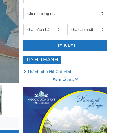
TÌM KIẾM!
TỈNH/THÀNH
Thành phố Hồ Chí Minh
Xem tất cả