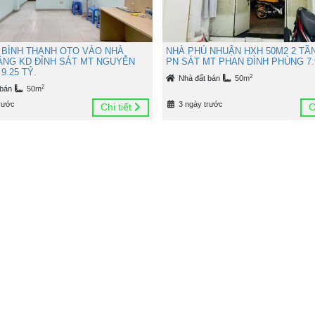
 BÌNH THẠNH OTO VÀO NHÀ
NHÀ PHÚ NHUẬN HXH 50M2 2 TẦ
TẦNG KD ĐỈNH SÁT MT NGUYỄN
PN SÁT MT PHAN ĐÌNH PHÙNG 7.
9.25 TỶ.
2
Nhà đất bán
50m
2
 bán
50m
rước
3 ngày trước
Chi tiết
C