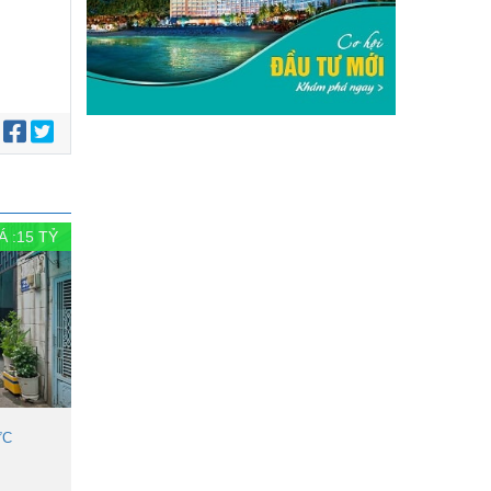
:
Á :
15
TỶ
ỨC