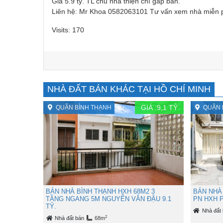
Giá 5.9 tỷ. TL chủ nhà thiện chí gấp bán.
Liên hệ: Mr Khoa 0582063101 Tư vấn xem nhà miễn 
Visits: 170
NHÀ ĐẤT BÁN KHÁC TẠI HỒ CHÍ MINH
GIÁ :
9,1
TỶ
QUẬN BÌNH THẠNH
QUẬN 
BÁN NHÀ BÌNH THẠNH HXH 68M2 3
BÁN NHÀ 
TẦNG NGANG 5M NGUYỄN VĂN ĐẬU 9.1
PN HXH P
TỶ.
Nhà đất
2
Nhà đất bán
68m