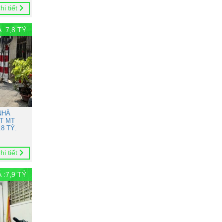
hi tiết
 :
7,8
TỶ
NHÀ
T MT
8 TỶ.
hi tiết
 :
7,9
TỶ