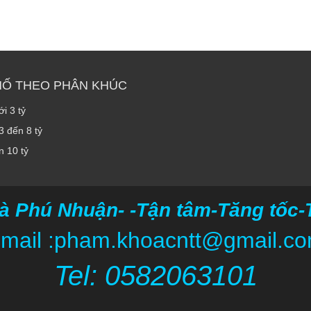
HỐ THEO PHÂN KHÚC
i 3 tỷ
3 đến 8 tỷ
n 10 tỷ
à Phú Nhuận- -Tận tâm-Tăng tốc-Ti
mail :pham.khoacntt@gmail.c
Tel: 05820
63101