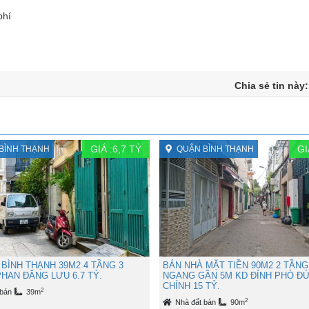
phí
Chia sẻ tin này
GIÁ :
6,7
TỶ
GI
BÌNH THẠNH
QUẬN BÌNH THẠNH
BÌNH THẠNH 39M2 4 TẦNG 3
BÁN NHÀ MẶT TIỀN 90M2 2 TẦNG
HAN ĐĂNG LƯU 6.7 TỶ.
NGANG GẦN 5M KD ĐỈNH PHÓ Đ
CHÍNH 15 TỶ.
2
 bán
39m
2
Nhà đất bán
90m