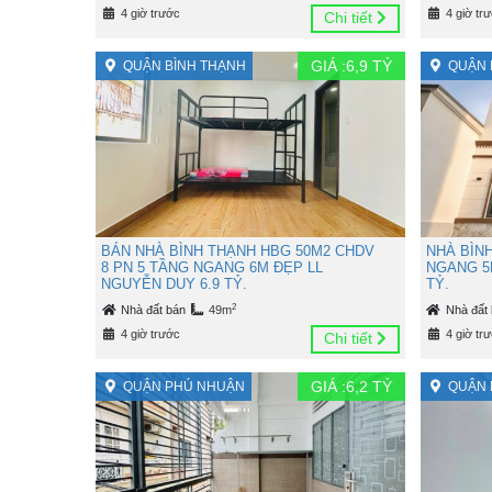
4 giờ trước
4 giờ tr
Chi tiết
GIÁ :
6,9
TỶ
QUẬN BÌNH THẠNH
QUẬN 
BÁN NHÀ BÌNH THẠNH HBG 50M2 CHDV
NHÀ BÌN
8 PN 5 TẦNG NGANG 6M ĐẸP LL
NGANG 5
NGUYỄN DUY 6.9 TỶ.
TỶ.
2
Nhà đất bán
49m
Nhà đất
4 giờ trước
4 giờ tr
Chi tiết
GIÁ :
6,2
TỶ
QUẬN PHÚ NHUẬN
QUẬN 