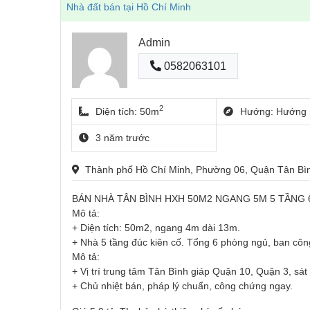
Nhà đất bán tại Hồ Chí Minh
Admin
0582063101
2
Diện tích: 50m
Hướng: Hướng 
3 năm trước
Thành phố Hồ Chí Minh, Phường 06, Quận Tân B
BÁN NHÀ TÂN BÌNH HXH 50M2 NGANG 5M 5 TẦNG 
Mô tả:
+ Diện tích: 50m2, ngang 4m dài 13m.
+ Nhà 5 tầng đúc kiên cố. Tổng 6 phòng ngủ, ban cô
Mô tả:
+ Vị trí trung tâm Tân Bình giáp Quận 10, Quận 3, sá
+ Chủ nhiệt bán, pháp lý chuẩn, công chứng ngay.