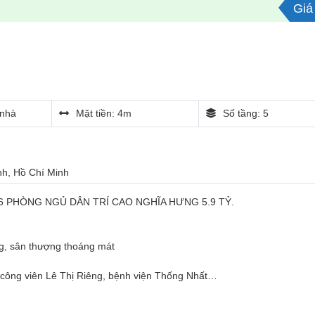
Giá 
nhà
Mặt tiền: 4m
Số tầng: 5
ình, Hồ Chí Minh
6 PHÒNG NGỦ DÂN TRÍ CAO NGHĨA HƯNG 5.9 TỶ.
ng, sân thượng thoáng mát
t công viên Lê Thị Riêng, bệnh viện Thống Nhất…