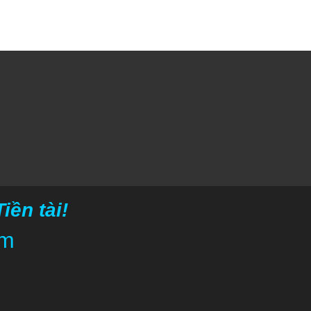
ền tài!
om