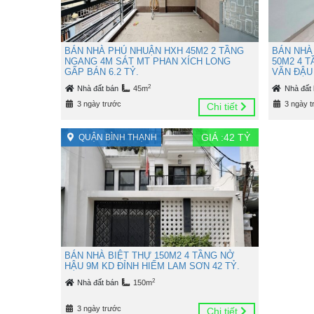
BÁN NHÀ PHÚ NHUẬN HXH 45M2 2 TẦNG
BÁN NHÀ
NGANG 4M SÁT MT PHAN XÍCH LONG
50M2 4 
GẤP BÁN 6.2 TỶ.
VĂN ĐẬU 
2
Nhà đất bán
45m
Nhà đất
3 ngày trước
3 ngày t
Chi tiết
GIÁ :
42
TỶ
QUẬN BÌNH THẠNH
BÁN NHÀ BIỆT THỰ 150M2 4 TẦNG NỞ
HẬU 9M KD ĐỈNH HIẾM LAM SƠN 42 TỶ.
2
Nhà đất bán
150m
3 ngày trước
Chi tiết