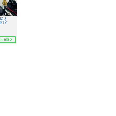
NG 3
9 TỶ
hi tiết