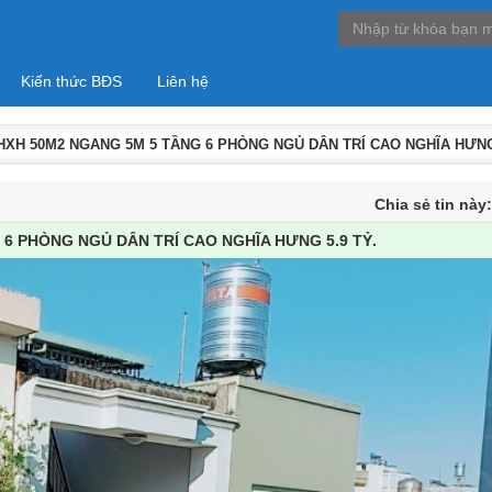
Kiến thức BĐS
Liên hệ
HXH 50M2 NGANG 5M 5 TẦNG 6 PHÒNG NGỦ DÂN TRÍ CAO NGHĨA HƯNG 
Chia sẻ tin này
6 PHÒNG NGỦ DÂN TRÍ CAO NGHĨA HƯNG 5.9 TỶ.