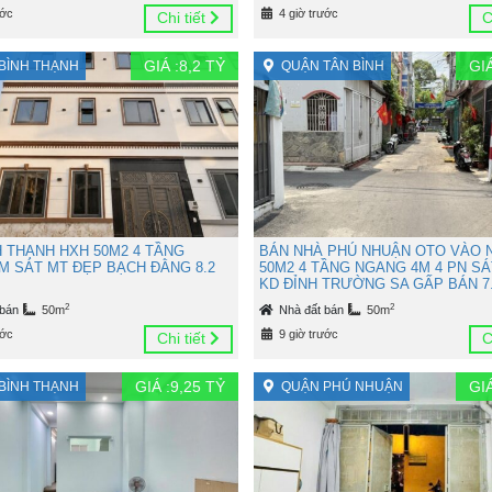
ước
4 giờ trước
Chi tiết
C
GIÁ :
8,2
TỶ
GIÁ
BÌNH THẠNH
QUẬN TÂN BÌNH
H THẠNH HXH 50M2 4 TẦNG
BÁN NHÀ PHÚ NHUẬN OTO VÀO 
M SÁT MT ĐẸP BẠCH ĐẰNG 8.2
50M2 4 TẦNG NGANG 4M 4 PN SÁ
KD ĐỈNH TRƯỜNG SA GẤP BÁN 7.
2
2
 bán
50m
Nhà đất bán
50m
ước
9 giờ trước
Chi tiết
C
GIÁ :
9,25
TỶ
GIÁ
BÌNH THẠNH
QUẬN PHÚ NHUẬN