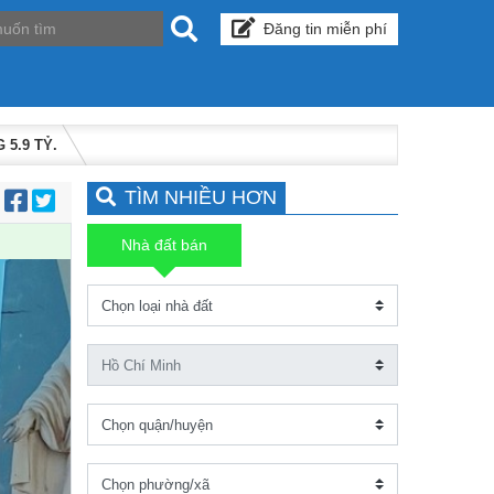
Đăng tin miễn phí
5.9 TỶ.
TÌM NHIỀU HƠN
:
Nhà đất bán