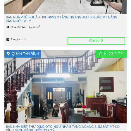
BÁN NHÀ PHÚ NHUẬN HXH 40M2 3 TẦNG NGANG 4M 4 PN SÁT MT ĐẶNG
VĂN NGỮ 6.8 TỶ.
2
Nhà đất bán
40m
2 ngày trước
Chi tiết
GIÁ :
23,9
TỶ
QUẬN TÂN BÌNH
BÁN NHÀ BIỆT THỰ 90M2 OTO NGỦ NHÀ 5 TẦNG NGANG 6,2M SÁT MT KD
ĐỈNH BẠCH ĐẰNG HIẾM 23.9 TỶ