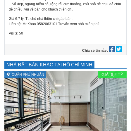
+ Sổ đẹp, ngang hiếm có, rộng rãi cực thoáng, chủ nhà dễ chịu dễ chiu
dễ chiều, vui vẻ bán cho khách thiện chí.
Giá 6.7 tỷ. TL chủ nhà thiện chí gấp bán.
Liên hệ: Mr Khoa 0582063101 Tư vấn xem nhà miễn phí
Visits: 50
Chia sẻ tin này:
NHÀ ĐẤT BÁN KHÁC TẠI HỒ CHÍ MINH
GIÁ :
6,2
TỶ
QUẬN PHÚ NHUẬN