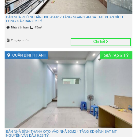
BÁN NHÀ PHÚ NHUẬN HXH 45M2 2 TẦNG NGANG 4M SÁT MT PHAN XÍCH
LONG GẤP BÁN 6.2 TỶ.
2
Nhà đất bán
45m
2 ngày trước
Chi tiết
GIÁ :
9,25
TỶ
QUẬN BÌNH THẠNH
BÁN NHÀ BÌNH THẠNH OTO VÀO NHÀ 50M2 4 TẦNG KD ĐỈNH SÁT MT
NGUYỄN VĂN ĐẬU 9.25 TỶ.