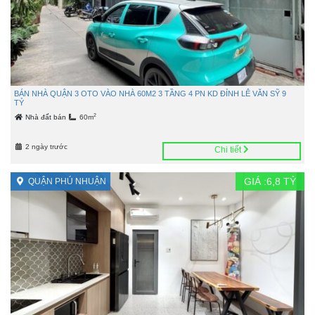
BÁN NHÀ QUẬN 3 OTO VÀO NHÀ 60M2 3 TẦNG 4 PN KD ĐỈNH LÊ VĂN SỸ 9
TỶ
2
Nhà đất bán
60m
2 ngày trước
Chi tiết
GIÁ :
6,8
TỶ
QUẬN PHÚ NHUẬN