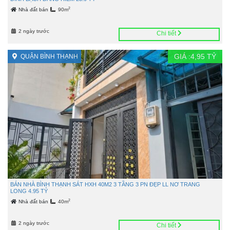
2
Nhà đất bán
90m
2 ngày trước
Chi tiết
GIÁ :
4,95
TỶ
QUẬN BÌNH THẠNH
BÁN NHÀ BÌNH THẠNH SÁT HXH 40M2 3 TẦNG 3 PN ĐẸP LL NƠ TRANG
LONG 4.95 TỶ
2
Nhà đất bán
40m
2 ngày trước
Chi tiết