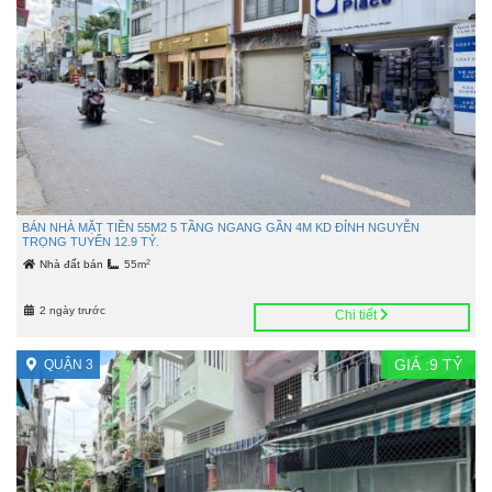
BÁN NHÀ MẶT TIỀN 55M2 5 TẦNG NGANG GẦN 4M KD ĐỈNH NGUYỄN
TRỌNG TUYỂN 12.9 TỶ.
2
Nhà đất bán
55m
2 ngày trước
Chi tiết
GIÁ :
9
TỶ
QUẬN 3