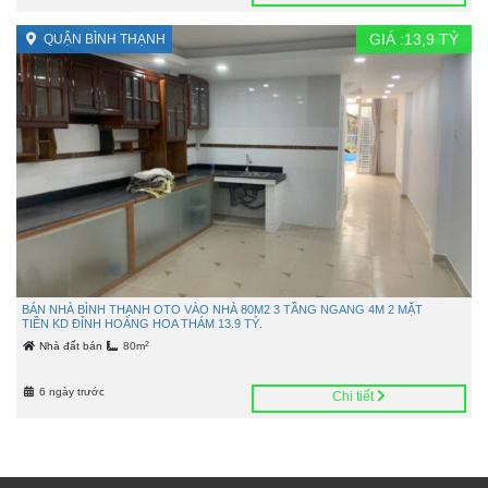
GIÁ :
13,9
TỶ
QUẬN BÌNH THẠNH
BÁN NHÀ BÌNH THẠNH OTO VÀO NHÀ 80M2 3 TẦNG NGANG 4M 2 MẶT
TIỀN KD ĐỈNH HOÀNG HOA THÁM 13.9 TỶ.
2
Nhà đất bán
80m
6 ngày trước
Chi tiết