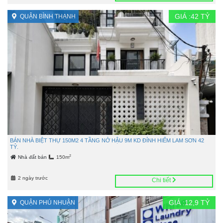
GIÁ :
42
TỶ
QUẬN BÌNH THẠNH
BÁN NHÀ BIỆT THỰ 150M2 4 TẦNG NỞ HẬU 9M KD ĐỈNH HIẾM LAM SƠN 42
TỶ.
2
Nhà đất bán
150m
2 ngày trước
Chi tiết
GIÁ :
12,9
TỶ
QUẬN PHÚ NHUẬN