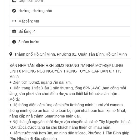
Diện tích: 50m
Hướng: Hướng nhà
Mặt tiền: 4m
Số tầng: 4
3 năm trước
Thành phố Hồ Chí Minh, Phường 01, Quận Tân Bình, Hồ Chí Minh
BÁN NHÀ TÂN BÌNH HXH 50M2 NGANG 7M NHÀ MỚI ĐẸP LUNG
LINH 6 PHÒNG NGỦ NGUYỄN TRỌNG TUYỂN GẤP BÁN 6.7 TỶ.
Mô tả:
+ Diện tích: 50m2, ngang 7m dài 7m.
+ Hiện trạng 1 trệt 3 lầu 1 sân thượng, tổng 6PN, 4WC ,ban công mỗi
tầng, sân phơi sân chơi điều được chủ thiết kế hết sức cẩn thận.
Mô tả:
+ Hệ thống điện cảm ứng cảm biến từ thông minh Lumi với camera
thông minh giúp an toàn cho toàn bộ ngôi nhà hoàn toàn xịn từ Nhật,
nâng cấp nhà thành Smart home hiện đại.
+ Nội thất gỗ nguyên khối được vận chuyển tất cả từ Tây Nguyên, hồ cá
KOI, tất cả được tặng lại cho khách hàng thiện chí mau mắn.
+ Hẻm trước nhà hơn 3m, an ninh dân trí cao, Phường 1 Tân Bình giáp
Phú Nhuận đi đâu cũng tiện.