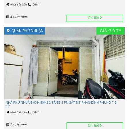
2
Nhà đất bán
50m
2 ngày trước
Chi tiết
GIÁ :
7,9
TỶ
QUẬN PHÚ NHUẬN
NHÀ PHÚ NHUẬN HXH 50M2 2 TẦNG 3 PN SÁT MT PHAN ĐÌNH PHÙNG 7.9
TỶ
2
Nhà đất bán
50m
2 ngày trước
Chi tiết