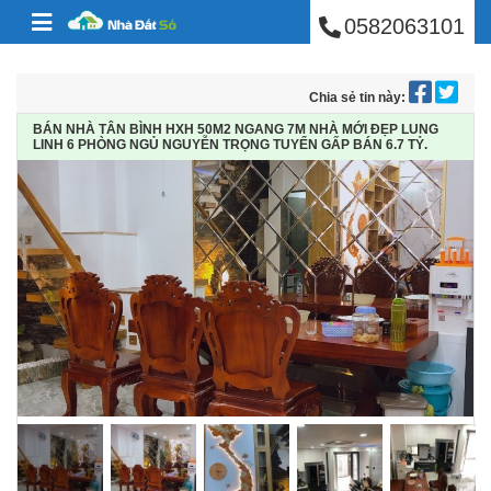
BÁN NHÀ PHÚ NHUẬ
Skip to content
0582063101
Chia sẻ tin này:
BÁN NHÀ TÂN BÌNH HXH 50M2 NGANG 7M NHÀ MỚI ĐẸP LUNG
LINH 6 PHÒNG NGỦ NGUYỄN TRỌNG TUYỂN GẤP BÁN 6.7 TỶ.