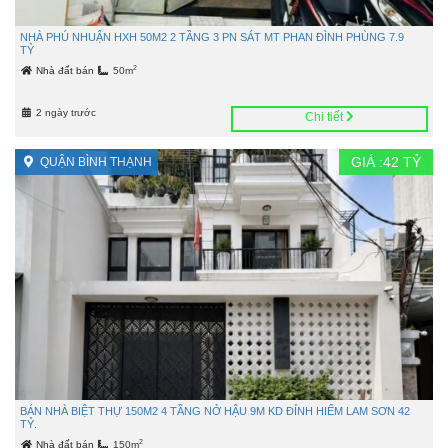
NHÀ PHÚ NHUẬN HXH 50M2 2 TẦNG 3 PN SÁT MT PHAN ĐÌNH PHÙNG 7.9
TỶ
2
Nhà đất bán
50m
2 ngày trước
Chi tiết
GIÁ :
42
TỶ
QUẬN BÌNH THẠNH
BÁN NHÀ BIỆT THỰ 150M2 4 TẦNG NỞ HẬU 9M KD ĐỈNH HIẾM LAM SƠN 42
TỶ.
2
Nhà đất bán
150m