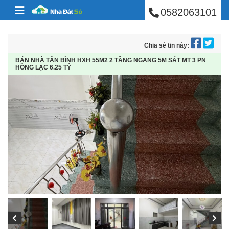
BÁN NHÀ PHÚ NHUẬ
Skip to content
0582063101
Chia sẻ tin này:
BÁN NHÀ TÂN BÌNH HXH 55M2 2 TẦNG NGANG 5M SÁT MT 3 PN
HỒNG LẠC 6.25 TỶ