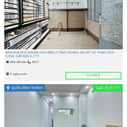
BÁN NHÀ PHÚ NHUẬN HXH 45M2 2 TẦNG NGANG 4M SÁT MT PHAN XÍCH
LONG GẤP BÁN 6.2 TỶ.
2
Nhà đất bán
45m
2 ngày trước
Chi tiết
GIÁ :
9,25
TỶ
QUẬN BÌNH THẠNH