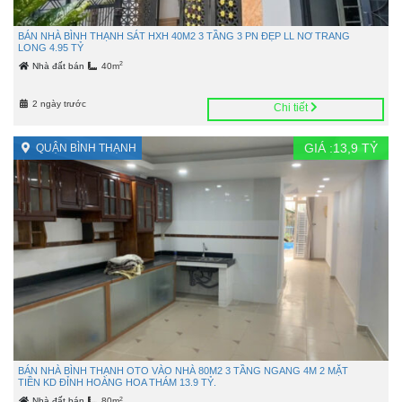
BÁN NHÀ BÌNH THẠNH SÁT HXH 40M2 3 TẦNG 3 PN ĐẸP LL NƠ TRANG
LONG 4.95 TỶ
2
Nhà đất bán
40m
2 ngày trước
Chi tiết
GIÁ :
13,9
TỶ
QUẬN BÌNH THẠNH
BÁN NHÀ BÌNH THẠNH OTO VÀO NHÀ 80M2 3 TẦNG NGANG 4M 2 MẶT
TIỀN KD ĐỈNH HOÀNG HOA THÁM 13.9 TỶ.
2
Nhà đất bán
80m