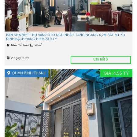
BÁN NHÀ BIỆT THỰ 90M2 OTO NGỦ NHÀ 5 TẦNG NGANG 6,2M SÁT MT KD
ĐỈNH BẠCH ĐẰNG HIẾM 23.9 TỶ
2
Nhà đất bán
90m
2 ngày trước
Chi tiết
GIÁ :
4,95
TỶ
QUẬN BÌNH THẠNH