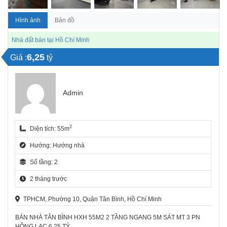
Hình ảnh
Bản đồ
Nhà đất bán tại Hồ Chí Minh
6,25
Giá :
tỷ
Admin
2
Diện tích: 55m
Hướng: Hướng nhà
Số tầng: 2
2 tháng trước
TPHCM, Phường 10, Quận Tân Bình, Hồ Chí Minh
BÁN NHÀ TÂN BÌNH HXH 55M2 2 TẦNG NGANG 5M SÁT MT 3 PN
HỒNG LẠC 6.25 TỶ