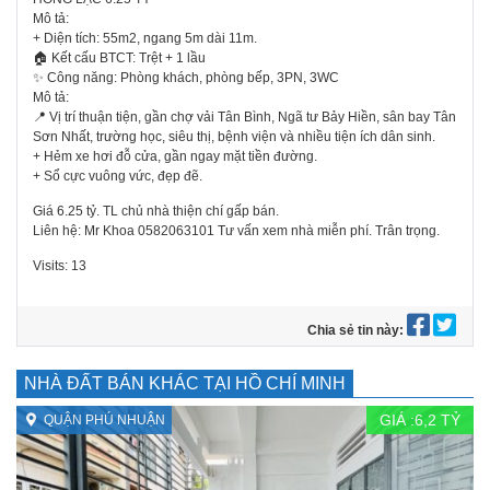
Mô tả:
+ Diện tích: 55m2, ngang 5m dài 11m.
🏠 Kết cấu BTCT: Trệt + 1 lầu
✨ Công năng: Phòng khách, phòng bếp, 3PN, 3WC
Mô tả:
📍 Vị trí thuận tiện, gần chợ vải Tân Bình, Ngã tư Bảy Hiền, sân bay Tân
Sơn Nhất, trường học, siêu thị, bệnh viện và nhiều tiện ích dân sinh.
+ Hẻm xe hơi đỗ cửa, gần ngay mặt tiền đường.
+ Sổ cực vuông vức, đẹp đẽ.
Giá 6.25 tỷ. TL chủ nhà thiện chí gấp bán.
Liên hệ: Mr Khoa 0582063101 Tư vấn xem nhà miễn phí. Trân trọng.
Visits: 13
Chia sẻ tin này:
NHÀ ĐẤT BÁN KHÁC TẠI HỒ CHÍ MINH
GIÁ :
6,2
TỶ
QUẬN PHÚ NHUẬN