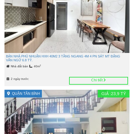
BÁN NHÀ PHÚ NHUẬN HXH 40M2 3 TẦNG NGANG 4M 4 PN SÁT MT ĐẶNG
VĂN NGỮ 6.8 TỶ.
2
Nhà đất bán
40m
2 ngày trước
Chi tiết
GIÁ :
23,9
TỶ
QUẬN TÂN BÌNH