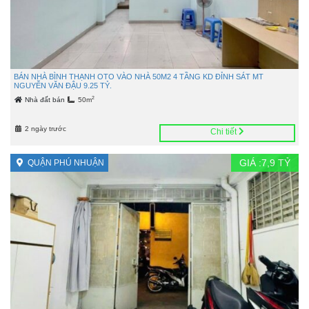
BÁN NHÀ BÌNH THẠNH OTO VÀO NHÀ 50M2 4 TẦNG KD ĐỈNH SÁT MT
NGUYỄN VĂN ĐẬU 9.25 TỶ.
2
Nhà đất bán
50m
2 ngày trước
Chi tiết
GIÁ :
7,9
TỶ
QUẬN PHÚ NHUẬN