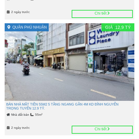
2 ngày trước
Chi tiết
GIÁ :
12,9
TỶ
QUẬN PHÚ NHUẬN
BÁN NHÀ MẶT TIỀN 55M2 5 TẦNG NGANG GẦN 4M KD ĐỈNH NGUYỄN
TRỌNG TUYỂN 12.9 TỶ.
2
Nhà đất bán
55m
2 ngày trước
Chi tiết