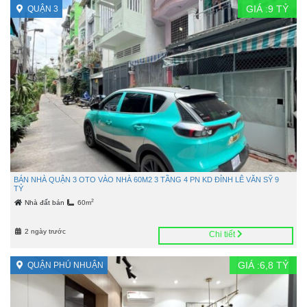
GIÁ :
9
TỶ
QUẬN 3
BÁN NHÀ QUẬN 3 OTO VÀO NHÀ 60M2 3 TẦNG 4 PN KD ĐỈNH LÊ VĂN SỸ 9
TỶ
2
Nhà đất bán
60m
2 ngày trước
Chi tiết
GIÁ :
6,8
TỶ
QUẬN PHÚ NHUẬN