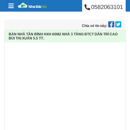
BÁN NHÀ PHÚ NHUẬ
Skip to content
0582063101
Chia sẻ tin này:
BÁN NHÀ TÂN BÌNH HXH 60M2 NHÀ 3 TẦNG BTCT DÂN TRÍ CAO
BÙI THỊ XUÂN 5.5 TỶ.