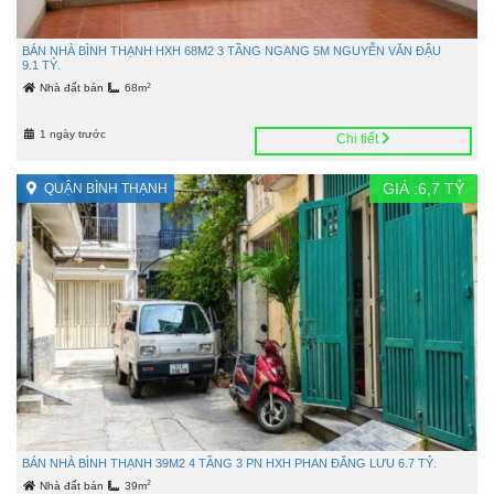
BÁN NHÀ BÌNH THẠNH HXH 68M2 3 TẦNG NGANG 5M NGUYỄN VĂN ĐẬU
9.1 TỶ.
2
Nhà đất bán
68m
1 ngày trước
Chi tiết
GIÁ :
6,7
TỶ
QUẬN BÌNH THẠNH
BÁN NHÀ BÌNH THẠNH 39M2 4 TẦNG 3 PN HXH PHAN ĐĂNG LƯU 6.7 TỶ.
2
Nhà đất bán
39m