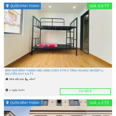
GIÁ :
6,9
TỶ
QUẬN BÌNH THẠNH
BÁN NHÀ BÌNH THẠNH HBG 50M2 CHDV 8 PN 5 TẦNG NGANG 6M ĐẸP LL
NGUYỄN DUY 6.9 TỶ.
2
Nhà đất bán
49m
1 ngày trước
Chi tiết
GIÁ :
8,2
TỶ
QUẬN BÌNH THẠNH