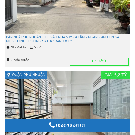
BÁN NHÀ PHÚ NHUẬN OTO VÀO NHÀ 50M2 4 TẦNG NGANG 4M 4 PN SÁT
MT KD ĐỈNH TRƯỜNG SA GẤP BÁN 7.8 TỶ.
2
Nhà đất bán
50m
2 ngày trước
Chi tiết
GIÁ :
6,2
TỶ
QUẬN PHÚ NHUẬN
0582063101