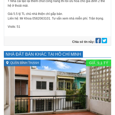
+ Nhà cải tạo lại thêm chút công năng thì tối ưu hoá cho gia đình 2 thế
hệ ở thoải mái.
Giá 5.5 tỷ TL chủ nhà thiện chí gấp bán.
Liên hệ: Mr Khoa 0582063101. Tư vấn xem nhà miễn phí. Trân trọng.
Visits: 51
Chia sẻ tin này:
NHÀ ĐẤT BÁN KHÁC TẠI HỒ CHÍ MINH
GIÁ :
9,1
TỶ
QUẬN BÌNH THẠNH