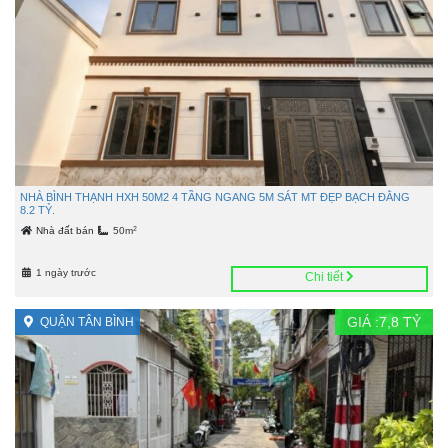
NHÀ BÌNH THẠNH HXH 50M2 4 TẦNG NGANG 5M SÁT MT ĐẸP BẠCH ĐẰNG
8.2 TỶ.
2
Nhà đất bán
50m
1 ngày trước
Chi tiết
GIÁ :
7,8
TỶ
QUẬN TÂN BÌNH