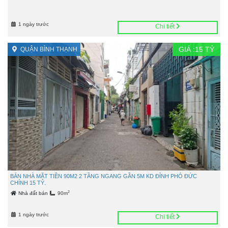
1 ngày trước
Chi tiết
GIÁ :
15
TỶ
QUẬN BÌNH THẠNH
BÁN NHÀ MẶT TIỀN 90M2 2 TẦNG NGANG GẦN 5M KD ĐỈNH PHÓ ĐỨC
CHÍNH 15 TỶ.
2
Nhà đất bán
90m
1 ngày trước
Chi tiết