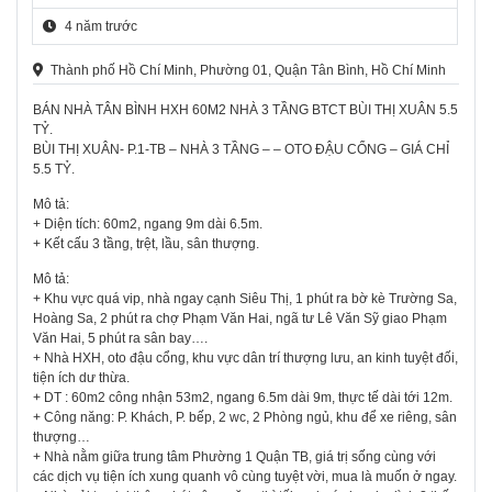
4 năm trước
Thành phố Hồ Chí Minh, Phường 01, Quận Tân Bình, Hồ Chí Minh
BÁN NHÀ TÂN BÌNH HXH 60M2 NHÀ 3 TẦNG BTCT BÙI THỊ XUÂN 5.5
TỶ.
BÙI THỊ XUÂN- P.1-TB – NHÀ 3 TẦNG – – OTO ĐẬU CỔNG – GIÁ CHỈ
5.5 TỶ.
Mô tả:
+ Diện tích: 60m2, ngang 9m dài 6.5m.
+ Kết cấu 3 tầng, trệt, lầu, sân thượng.
Mô tả:
+ Khu vực quá vip, nhà ngay cạnh Siêu Thị, 1 phút ra bờ kè Trường Sa,
Hoàng Sa, 2 phút ra chợ Phạm Văn Hai, ngã tư Lê Văn Sỹ giao Phạm
Văn Hai, 5 phút ra sân bay….
+ Nhà HXH, oto đậu cổng, khu vực dân trí thượng lưu, an kinh tuyệt đối,
tiện ích dư thừa.
+ DT : 60m2 công nhận 53m2, ngang 6.5m dài 9m, thực tế dài tới 12m.
+ Công năng: P. Khách, P. bếp, 2 wc, 2 Phòng ngủ, khu để xe riêng, sân
thượng…
+ Nhà nằm giữa trung tâm Phường 1 Quận TB, giá trị sống cùng với
các dịch vụ tiện ích xung quanh vô cùng tuyệt vời, mua là muốn ở ngay.