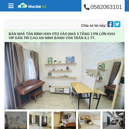
BÁN NHÀ PHÚ NHUẬ
Skip to content
0582063101
Chia sẻ tin này:
BÁN NHÀ TÂN BÌNH HXH OTO VÀO NHÀ 5 TẦNG 3 PN LỚN KHU
VIP DÂN TRI CAO AN NINH BÀNH VĂN TRÂN 8.1 TỶ.