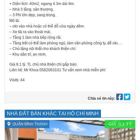
+ Diện tích: 40m2, ngang 4.3m dài 9m.
– Nhà 5 tầng, sân thượng.
– 3 PN lớn đẹp, sang trọng.
Mô tả:
– oto vào nhà hoặc có thể đỗ cửa ngày đêm.
– Xe tải ra vào thoải mái.
– Tầng 1 làm nhà bếp rộng rãi.
– Tầng trệt có thể làm phòng ngủ, làm văn phòng công ty, để oto….
– Chủ tặng nội thất cho khách thiện chí.
– Khu dân trí, an ninh.
Giá 8.1 tỷ. TL chủ nhà thiện chí gấp bán.
Liên hệ: Mr Khoa 0582063101 Tư vấn xem nhà miễn phí
Visits: 44
Chia sẻ tin này:
NHÀ ĐẤT BÁN KHÁC TẠI HỒ CHÍ MINH
GIÁ :
9,1
TỶ
QUẬN BÌNH THẠNH