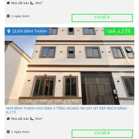
2
Nhà đất bán
49m
1 ngày trước
Chi tiết
GIÁ :
8,2
TỶ
QUẬN BÌNH THẠNH
NHÀ BÌNH THẠNH HXH 50M2 4 TẦNG NGANG 5M SÁT MT ĐẸP BẠCH ĐẰNG
8.2 TỶ.
2
Nhà đất bán
50m
1 ngày trước
Chi tiết