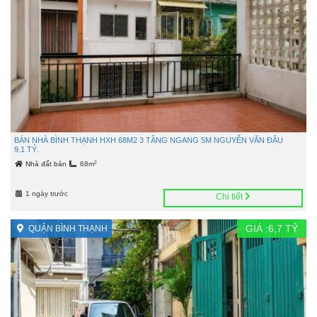
BÁN NHÀ BÌNH THẠNH HXH 68M2 3 TẦNG NGANG 5M NGUYỄN VĂN ĐẬU
9.1 TỶ.
2
Nhà đất bán
68m
1 ngày trước
Chi tiết
GIÁ :
6,7
TỶ
QUẬN BÌNH THẠNH