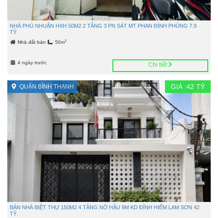
NHÀ PHÚ NHUẬN HXH 50M2 2 TẦNG 3 PN SÁT MT PHAN ĐÌNH PHÙNG 7.9
TỶ
2
Nhà đất bán
50m
4 ngày trước
Chi tiết
GIÁ :
42
TỶ
QUẬN BÌNH THẠNH
BÁN NHÀ BIỆT THỰ 150M2 4 TẦNG NỞ HẬU 9M KD ĐỈNH HIẾM LAM SƠN 42
TỶ.