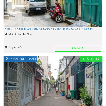
BÁN NHÀ BÌNH THẠNH 39M2 4 TẦNG 3 PN HXH PHAN ĐĂNG LƯU 6.7 TỶ.
2
Nhà đất bán
39m
1 ngày trước
Chi tiết
GIÁ :
15
TỶ
QUẬN BÌNH THẠNH