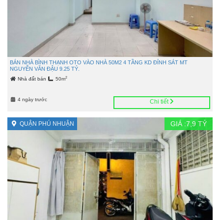
BÁN NHÀ BÌNH THẠNH OTO VÀO NHÀ 50M2 4 TẦNG KD ĐỈNH SÁT MT
NGUYỄN VĂN ĐẬU 9.25 TỶ.
2
Nhà đất bán
50m
4 ngày trước
Chi tiết
GIÁ :
7,9
TỶ
QUẬN PHÚ NHUẬN