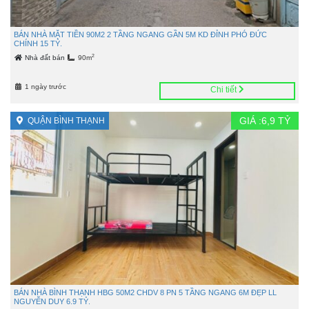
BÁN NHÀ MẶT TIỀN 90M2 2 TẦNG NGANG GẦN 5M KD ĐỈNH PHÓ ĐỨC
CHÍNH 15 TỶ.
2
Nhà đất bán
90m
1 ngày trước
Chi tiết
GIÁ :
6,9
TỶ
QUẬN BÌNH THẠNH
BÁN NHÀ BÌNH THẠNH HBG 50M2 CHDV 8 PN 5 TẦNG NGANG 6M ĐẸP LL
NGUYỄN DUY 6.9 TỶ.