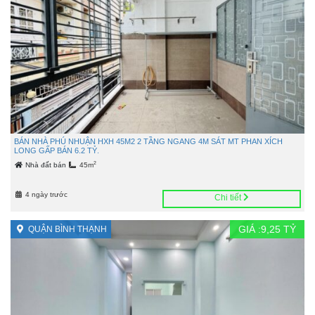
BÁN NHÀ PHÚ NHUẬN HXH 45M2 2 TẦNG NGANG 4M SÁT MT PHAN XÍCH
LONG GẤP BÁN 6.2 TỶ.
2
Nhà đất bán
45m
4 ngày trước
Chi tiết
GIÁ :
9,25
TỶ
QUẬN BÌNH THẠNH