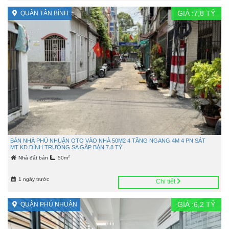
GIÁ :
7,8
TỶ
QUẬN TÂN BÌNH
BÁN NHÀ PHÚ NHUẬN OTO VÀO NHÀ 50M2 4 TẦNG NGANG 4M 4 PN SÁT
MT KD ĐỈNH TRƯỜNG SA GẤP BÁN 7.8 TỶ.
2
Nhà đất bán
50m
1 ngày trước
Chi tiết
GIÁ :
6,2
TỶ
QUẬN PHÚ NHUẬN