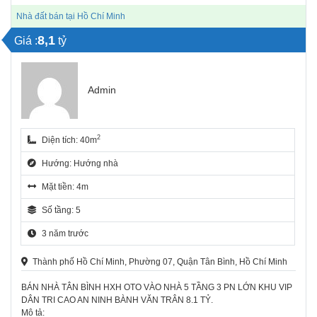
Nhà đất bán tại Hồ Chí Minh
8,1
Giá :
tỷ
Admin
2
Diện tích: 40m
Hướng: Hướng nhà
Mặt tiền: 4m
Số tầng: 5
3 năm trước
Thành phố Hồ Chí Minh, Phường 07, Quận Tân Bình, Hồ Chí Minh
BÁN NHÀ TÂN BÌNH HXH OTO VÀO NHÀ 5 TẦNG 3 PN LỚN KHU VIP
DÂN TRI CAO AN NINH BÀNH VĂN TRÂN 8.1 TỶ.
Mô tả: