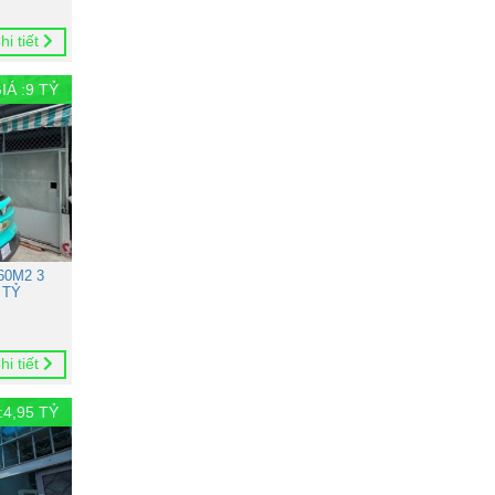
hi tiết
IÁ :
9
TỶ
60M2 3
 TỶ
hi tiết
:
4,95
TỶ