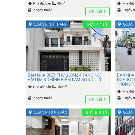
2
Nhà đất bán
45m
Nhà đất
2 ngày trước
2 ngày t
Chi tiết
GIÁ :
42
TỶ
QUẬN BÌNH THẠNH
QUẬN 
BÁN NHÀ BIỆT THỰ 150M2 4 TẦNG NỞ
BÁN NHÀ
HẬU 9M KD ĐỈNH HIẾM LAM SƠN 42 TỶ.
NGANG G
TRỌNG TU
2
Nhà đất bán
150m
Nhà đất
2 ngày trước
2 ngày t
Chi tiết
GIÁ :
6,8
TỶ
QUẬN PHÚ NHUẬN
QUẬN 