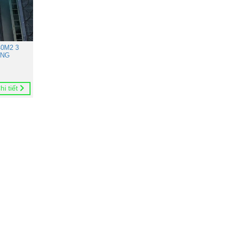
0M2 3
ONG
hi tiết