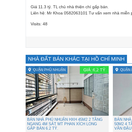
Giá 11.3 tỷ. TL chủ nhà thiện chí gấp bán.
Liên hệ: Mr Khoa 0582063101 Tư vấn xem nhà miễn 
Visits: 48
NHÀ ĐẤT BÁN KHÁC TẠI HỒ CHÍ MINH
GIÁ :
6,2
TỶ
QUẬN PHÚ NHUẬN
QUẬN 
BÁN NHÀ PHÚ NHUẬN HXH 45M2 2 TẦNG
BÁN NHÀ
NGANG 4M SÁT MT PHAN XÍCH LONG
50M2 4 
GẤP BÁN 6.2 TỶ.
VĂN ĐẬU 