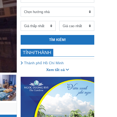
TÌM KIẾM!
TỈNH/THÀNH
Thành phố Hồ Chí Minh
Xem tất cả