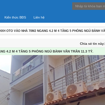
Kiến thức BĐS
Liên hệ
HXH OTO VÀO NHÀ 70M2 NGANG 4.2 M 4 TẦNG 5 PHÒNG NGỦ BÀNH VĂN
Chia sẻ tin này
G 4.2 M 4 TẦNG 5 PHÒNG NGỦ BÀNH VĂN TRÂN 11.3 TỶ.