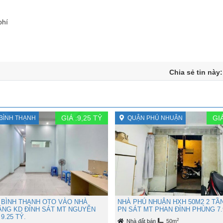
phí
Chia sẻ tin này
GIÁ :
9,25
TỶ
GIÁ
BÌNH THẠNH
QUẬN PHÚ NHUẬN
 BÌNH THẠNH OTO VÀO NHÀ
NHÀ PHÚ NHUẬN HXH 50M2 2 TẦ
TẦNG KD ĐỈNH SÁT MT NGUYỄN
PN SÁT MT PHAN ĐÌNH PHÙNG 7.
9.25 TỶ.
2
Nhà đất bán
50m