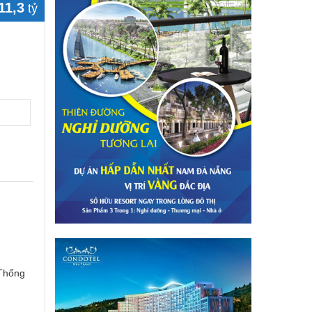
11,3
tỷ
 Thống