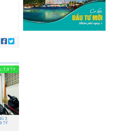
:
 :
7,9
TỶ
NG 3
9 TỶ