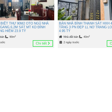
 BIỆT THỰ 90M2 OTO NGỦ NHÀ
BÁN NHÀ BÌNH THẠNH SÁT HXH 4
NGANG 6,2M SÁT MT KD ĐỈNH
TẦNG 3 PN ĐẸP LL NƠ TRANG L
G HIẾM 23.9 TỶ
4.95 TỶ
2
2
 bán
90m
Nhà đất bán
40m
rước
2 ngày trước
Chi tiết
C