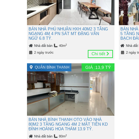
BÁN NHÀ PHÚ NHUẬN HXH 40M2 3 TẦNG
BÁN NHÀ
NGANG 4M 4 PN SÁT MT ĐẶNG VĂN
5 TẦNG 
NGỮ 6.8 TỶ.
BẠCH ĐẰN
2
Nhà đất bán
40m
Nhà đất
2 ngày trước
2 ngày t
Chi tiết
GIÁ :
13,9
TỶ
QUẬN BÌNH THẠNH
BÁN NHÀ BÌNH THẠNH OTO VÀO NHÀ
80M2 3 TẦNG NGANG 4M 2 MẶT TIỀN KD
ĐỈNH HOÀNG HOA THÁM 13.9 TỶ.
2
Nhà đất bán
80m