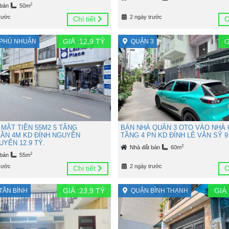
2
 bán
50m
rước
2 ngày trước
Chi tiết
C
GIÁ :
12,9
TỶ
G
PHÚ NHUẬN
QUẬN 3
 MẶT TIỀN 55M2 5 TẦNG
BÁN NHÀ QUẬN 3 OTO VÀO NHÀ 
ẦN 4M KD ĐỈNH NGUYỄN
TẦNG 4 PN KD ĐỈNH LÊ VĂN SỸ 9
YỂN 12.9 TỶ.
2
Nhà đất bán
60m
2
 bán
55m
rước
2 ngày trước
Chi tiết
C
GIÁ :
23,9
TỶ
GIÁ 
TÂN BÌNH
QUẬN BÌNH THẠNH