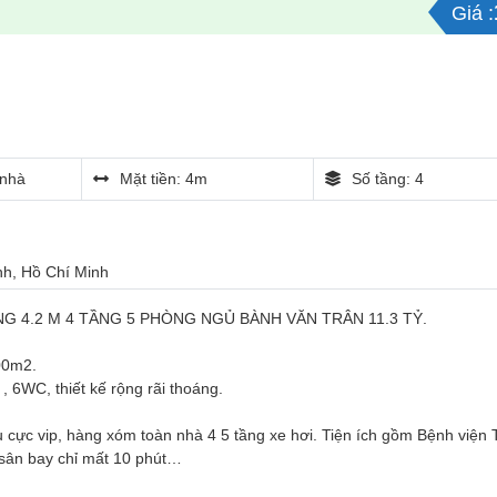
Giá :
nhà
Mặt tiền: 4m
Số tầng: 4
ình, Hồ Chí Minh
G 4.2 M 4 TẦNG 5 PHÒNG NGỦ BÀNH VĂN TRÂN 11.3 TỶ.
00m2.
 , 6WC, thiết kế rộng rãi thoáng.
u cực vip, hàng xóm toàn nhà 4 5 tầng xe hơi. Tiện ích gồm Bệnh viện
 sân bay chỉ mất 10 phút…