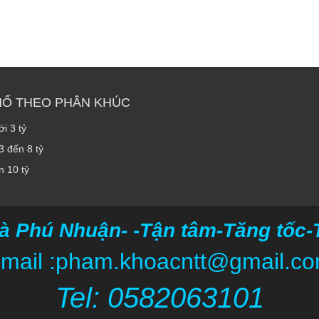
HỐ THEO PHÂN KHÚC
i 3 tỷ
3 đến 8 tỷ
n 10 tỷ
à Phú Nhuận- -Tận tâm-Tăng tốc-Ti
mail :pham.khoacntt@gmail.c
Tel: 05820
63101