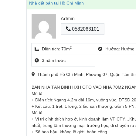
Nhà đất bán tại Hồ Chí Minh
Admin
0582063101
2
Diện tích: 70m
Hướng: Hướng 
3 năm trước
Thành phố Hồ Chí Minh, Phường 07, Quận Tân B
BÁN NHÀ TÂN BÌNH HXH OTO VÀO NHÀ 70M2 NGAN
Mô tả:
+ Diện tích:Ngang 4.2m dài 16m, vuông vức, DTSD 2
+ Kết cấu: 1 trệt, 1 lửng, 2 lầu sân thượng. Gồm 5 PN,
Mô tả:
+ Vị trí đỉnh thích hợp ở, kinh doanh làm VP CTY…Kh
nhất, trung tâm thương mại, trường học, di chuyển ra
+ Sổ hoa hậu, không lộ giới, hoàn công.