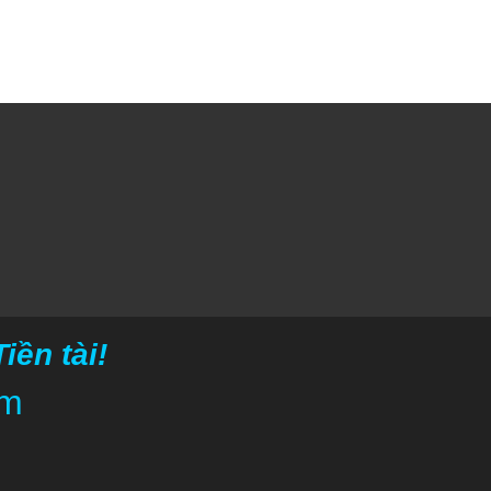
ền tài!
om