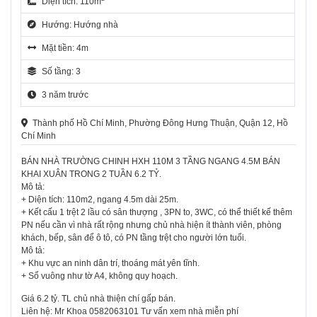
Diện tích: 110m
Hướng: Hướng nhà
Mặt tiền: 4m
Số tầng: 3
3 năm trước
Thành phố Hồ Chí Minh, Phường Đông Hưng Thuận, Quận 12, Hồ
Chí Minh
BÁN NHÀ TRƯỜNG CHINH HXH 110M 3 TẦNG NGANG 4.5M BÁN
KHAI XUÂN TRONG 2 TUẦN 6.2 TỶ.
Mô tả:
+ Diện tích: 110m2, ngang 4.5m dài 25m.
+ Kết cấu 1 trệt 2 lầu có sân thượng , 3PN to, 3WC, có thể thiết kế thêm
PN nếu cần vì nhà rất rộng nhưng chủ nhà hiện ít thành viên, phòng
khách, bếp, sân để ô tô, có PN tầng trệt cho người lớn tuổi.
Mô tả:
+ Khu vực an ninh dân trí, thoáng mát yên tĩnh.
+ Sổ vuông như tờ A4, không quy hoạch.
Giá 6.2 tỷ. TL chủ nhà thiện chí gấp bán.
Liên hệ: Mr Khoa 0582063101 Tư vấn xem nhà miễn phí