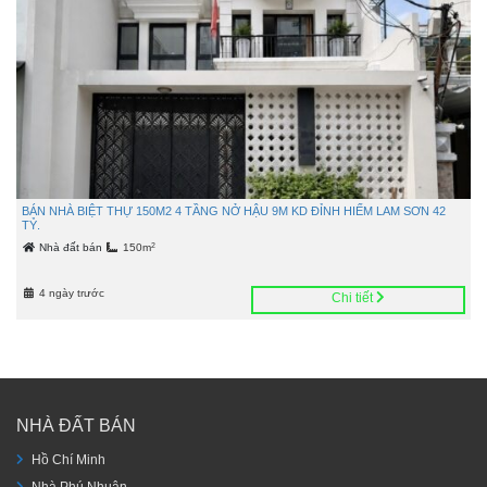
BÁN NHÀ BIỆT THỰ 150M2 4 TẦNG NỞ HẬU 9M KD ĐỈNH HIẾM LAM SƠN 42
TỶ.
2
Nhà đất bán
150m
4 ngày trước
Chi tiết
NHÀ ĐẤT BÁN
Hồ Chí Minh
Nhà Phú Nhuận