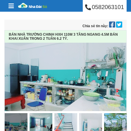
BÁN NHÀ PHÚ NHUẬ
Skip to content
0582063101
Chia sẻ tin này:
BÁN NHÀ TRƯỜNG CHINH HXH 110M 3 TẦNG NGANG 4.5M BÁN
KHAI XUÂN TRONG 2 TUẦN 6.2 TỶ.