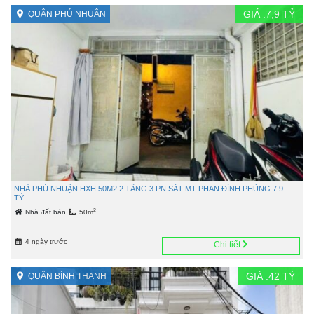
GIÁ :
7,9
TỶ
QUẬN PHÚ NHUẬN
NHÀ PHÚ NHUẬN HXH 50M2 2 TẦNG 3 PN SÁT MT PHAN ĐÌNH PHÙNG 7.9
TỶ
2
Nhà đất bán
50m
4 ngày trước
Chi tiết
GIÁ :
42
TỶ
QUẬN BÌNH THẠNH