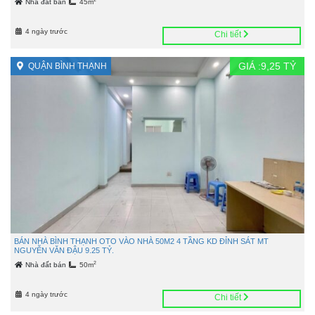
Nhà đất bán
45m
4 ngày trước
Chi tiết
GIÁ :
9,25
TỶ
QUẬN BÌNH THẠNH
BÁN NHÀ BÌNH THẠNH OTO VÀO NHÀ 50M2 4 TẦNG KD ĐỈNH SÁT MT
NGUYỄN VĂN ĐẬU 9.25 TỶ.
2
Nhà đất bán
50m
4 ngày trước
Chi tiết