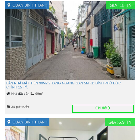
GIÁ :
15
TỶ
QUẬN BÌNH THẠNH
BÁN NHÀ MẶT TIỀN 90M2 2 TẦNG NGANG GẦN 5M KD ĐỈNH PHÓ ĐỨC
CHÍNH 15 TỶ.
2
Nhà đất bán
90m
24 giờ trước
Chi tiết
GIÁ :
6,9
TỶ
QUẬN BÌNH THẠNH