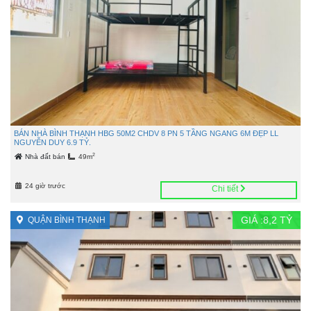
BÁN NHÀ BÌNH THẠNH HBG 50M2 CHDV 8 PN 5 TẦNG NGANG 6M ĐẸP LL
NGUYỄN DUY 6.9 TỶ.
2
Nhà đất bán
49m
24 giờ trước
Chi tiết
GIÁ :
8,2
TỶ
QUẬN BÌNH THẠNH