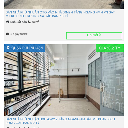
BÁN NHÀ PHÚ NHUẬN OTO VÀO NHÀ 50M2 4 TẦNG NGANG 4M 4 PN SÁT
MT KD ĐỈNH TRƯỜNG SA GẤP BÁN 7.8 TỶ.
2
Nhà đất bán
50m
1 ngày trước
Chi tiết
GIÁ :
6,2
TỶ
QUẬN PHÚ NHUẬN
BÁN NHÀ PHÚ NHUẬN HXH 45M2 2 TẦNG NGANG 4M SÁT MT PHAN XÍCH
LONG GẤP BÁN 6.2 TỶ.
2