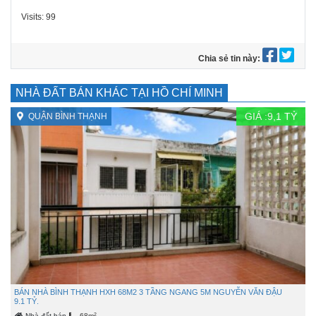
Visits: 99
Chia sẻ tin này:
NHÀ ĐẤT BÁN KHÁC TẠI HỒ CHÍ MINH
GIÁ :
9,1
TỶ
QUẬN BÌNH THẠNH
BÁN NHÀ BÌNH THẠNH HXH 68M2 3 TẦNG NGANG 5M NGUYỄN VĂN ĐẬU
9.1 TỶ.
2
Nhà đất bán
68m