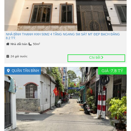
NHÀ BÌNH THẠNH HXH 50M2 4 TẦNG NGANG 5M SÁT MT ĐẸP BẠCH ĐẰNG
8.2 TỶ.
2
Nhà đất bán
50m
24 giờ trước
Chi tiết
GIÁ :
7,8
TỶ
QUẬN TÂN BÌNH