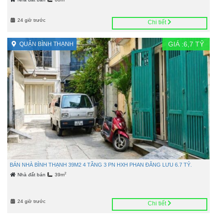
24 giờ trước
Chi tiết
GIÁ :
6,7
TỶ
QUẬN BÌNH THẠNH
BÁN NHÀ BÌNH THẠNH 39M2 4 TẦNG 3 PN HXH PHAN ĐĂNG LƯU 6.7 TỶ.
2
Nhà đất bán
39m
24 giờ trước
Chi tiết