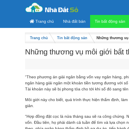
Skip to content
Trang chủ
Nhà đất bán
Tin bất động sản
Trang chủ
Tin bất động sản
Những thương vụ m
Những thương vụ môi giới bất t
“Theo phương án giải ngân bằng vốn vay ngân hàng, phía
ngân hàng giải ngân một khoản tiền tương đương với số
Tài khoản này sẽ bị phong tỏa cho tới khi sổ đỏ sang tê
Môi giới này cho biết, quá trình thực hiện thẩm định, 
giản.
“Hợp đồng đặt cọc là nửa tháng sau sẽ ra công chứng. Nh
vốn. Đầu tiên, họ phải dành cả tuần để tìm và lựa chọn n
theo, phía ngân hàng thẩm định hồ sơ dự án, tiến hành 