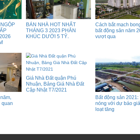
 NGỘP
BÁN NHÀ HOT NHẤT
Cách bắt mạch bon
GẤP
THÁNG 3 2023 PHÂN
bất động sản năm 2
2026
KHÚC DƯỚI 5 TỶ.
vượt qua
M
Giá Nhà Đất quận Phú
Nhuận, Bảng Giá Nhà Đất
Cập Nhật T7/2021
 năm,
Bất động sản 2021: 
n quan
nóng với dự báo gi
loạt tăng