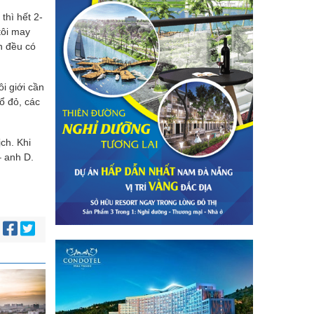
thì hết 2-
tôi may
n đều có
i giới cần
ổ đỏ, các
ch. Khi
– anh D.
: