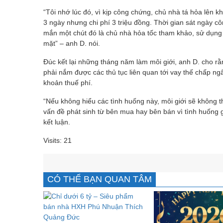
“Tôi nhớ lúc đó, vì kịp công chứng, chủ nhà tá hỏa lên kh
3 ngày nhưng chi phí 3 triệu đồng. Thời gian sát ngày 
mắn một chút đó là chủ nhà hỏa tốc tham khảo, sử dụn
mặt” – anh D. nói.
Đúc kết lại những tháng năm làm môi giới, anh D. cho rằ
phải nắm được các thủ tục liên quan tới vay thế chấp ngâ
khoản thuế phí.
“Nếu không hiểu các tình huống này, môi giới sẽ không t
vấn đề phát sinh từ bên mua hay bên bán vì tình huống gi
kết luận.
Visits: 21
CÓ THỂ BẠN QUAN TÂM