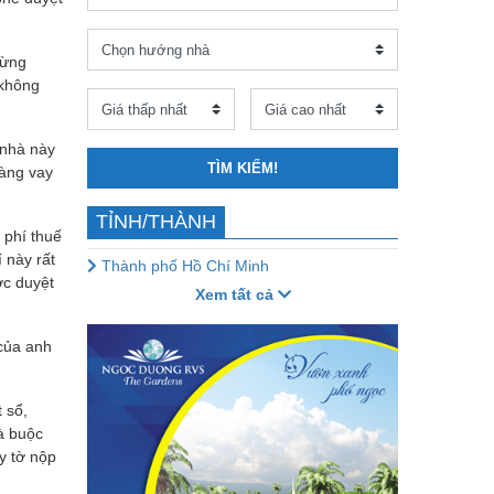
từng
 không
 nhà này
TÌM KIẾM!
hàng vay
TỈNH/THÀNH
 phí thuế
 này rất
Thành phố Hồ Chí Minh
ợc duyệt
Xem tất cả
 của anh
 sổ,
à buộc
y tờ nộp