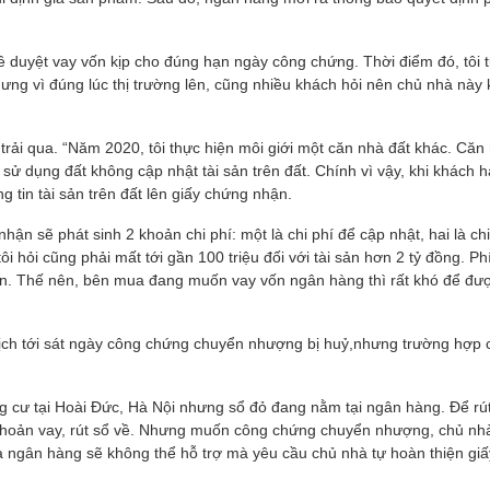
ê duyệt vay vốn kịp cho đúng hạn ngày công chứng. Thời điểm đó, tôi 
ng vì đúng lúc thị trường lên, cũng nhiều khách hỏi nên chủ nhà này
rải qua. “Năm 2020, tôi thực hiện môi giới một căn nhà đất khác. Căn
ử dụng đất không cập nhật tài sản trên đất. Chính vì vậy, khi khách 
 tin tài sản trên đất lên giấy chứng nhận.
hận sẽ phát sinh 2 khoản chi phí: một là chi phí để cập nhật, hai là chi
i hỏi cũng phải mất tới gần 100 triệu đối với tài sản hơn 2 tỷ đồng. Phí
. Thế nên, bên mua đang muốn vay vốn ngân hàng thì rất khó để đư
 dịch tới sát ngày công chứng chuyển nhượng bị huỷ,nhưng trường hợp
g cư tại Hoài Đức, Hà Nội nhưng sổ đỏ đang nằm tại ngân hàng. Để rút
n khoản vay, rút sổ về. Nhưng muốn công chứng chuyển nhượng, chủ nh
ía ngân hàng sẽ không thể hỗ trợ mà yêu cầu chủ nhà tự hoàn thiện giấ