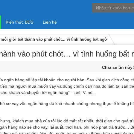
Kiến thức BĐS
Liên hệ
ôi giới bất thành vào phút chót… vì tình huống bất ngờ
hành vào phút chót… vì tình huống bất
Chia sẻ tin này
 ngân hàng sẽ lập tài khoản cho người bán. Sau khi giao dịch công c
 tiền mà người mua muốn vay và dùng chính căn nhà đó làm tài sản th
n cho khách và chuyển tới ngân hàng” – anh V. nói.
làm hồ sơ vay vốn ngân hàng dù khá nhanh chóng nhưng thực tế không h
ưng, khách mua nhà của tôi lúc đó mất rất nhiều thời gian cho quá tr
gân hàng nào sẽ cho vay, lãi suất, thời hạn, phí nộp phạt trả trước… B
đi định giá sản phẩm. Sau đó, ngân hàng mới ra thông báo quyết định 