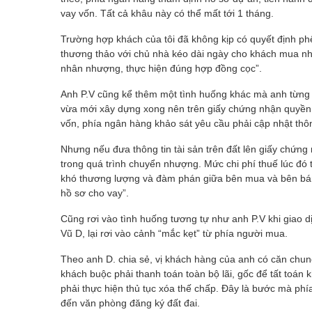
vay vốn. Tất cả khâu này có thể mất tới 1 tháng.
Trường hợp khách của tôi đã không kịp có quyết định ph
thương thảo với chủ nhà kéo dài ngày cho khách mua như
nhân nhượng, thực hiện đúng hợp đồng cọc”.
Anh P.V cũng kể thêm một tình huống khác mà anh từng t
vừa mới xây dựng xong nên trên giấy chứng nhận quyền s
vốn, phía ngân hàng khảo sát yêu cầu phải cập nhật thông
Nhưng nếu đưa thông tin tài sản trên đất lên giấy chứng n
trong quá trình chuyển nhượng. Mức chi phí thuế lúc đó tô
khó thương lượng và đàm phán giữa bên mua và bên bán
hồ sơ cho vay”.
Cũng rơi vào tình huống tương tự như anh P.V khi giao
Vũ D, lại rơi vào cảnh “mắc kẹt” từ phía người mua.
Theo anh D. chia sẻ, vị khách hàng của anh có căn chun
khách buộc phải thanh toán toàn bộ lãi, gốc để tất toá
phải thực hiện thủ tục xóa thế chấp. Đây là bước mà ph
đến văn phòng đăng ký đất đai.