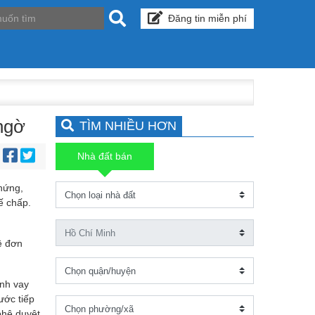
Đăng tin miễn phí
 ngờ
TÌM NHIỀU HƠN
Nhà đất bán
:
hứng,
ế chấp.
ề đơn
ình vay
ước tiếp
phê duyệt