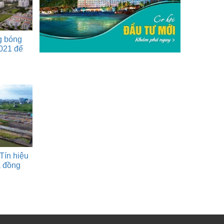
g bóng
021 để
Tín hiệu
á đồng