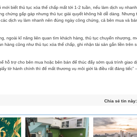
i mới biết thủ tục xóa thế chấp mất tới 1-2 tuần, nếu làm dịch vụ nhanh 
công chứng gấp gáp nhưng thủ tục giải quyết không hề dễ dàng. Nhưng 
g các dịch vụ làm nhanh nên đúng ngày công chứng, cả bên mua và bá
ng, ngoài kĩ năng liên quan tìm khách hàng, thủ tục chuyển nhượng, mô
n hàng cũng như thủ tục xóa thế chấp, ghi nhận tài sản gắn liền trên s
hể hỗ trợ cho bên mua hoặc bên bán để thúc đẩy sớm quá trình giao dị
ấy tờ hành chính thì để mất thương vụ môi giới là điều rất đáng tiếc” 
Chia sẻ tin này