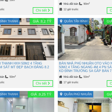
2
Nhà đất bán
90m
rước
12 giờ trước
Chi tiết
C
GIÁ :
8,2
TỶ
GIÁ
BÌNH THẠNH
QUẬN TÂN BÌNH
H THẠNH HXH 50M2 4 TẦNG
BÁN NHÀ PHÚ NHUẬN OTO VÀO 
M SÁT MT ĐẸP BẠCH ĐẰNG 8.2
50M2 4 TẦNG NGANG 4M 4 PN SÁ
KD ĐỈNH TRƯỜNG SA GẤP BÁN 7.
2
2
 bán
50m
Nhà đất bán
50m
rước
17 giờ trước
Chi tiết
C
GIÁ :
9,25
TỶ
GIÁ
BÌNH THẠNH
QUẬN PHÚ NHUẬN