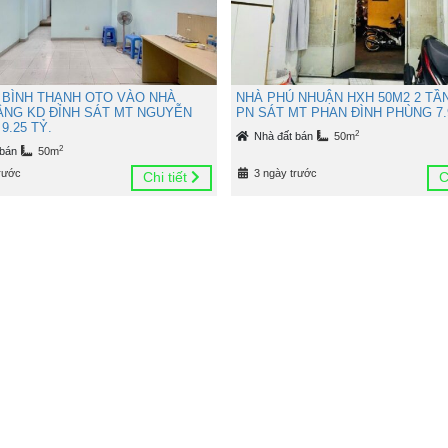
 BÌNH THẠNH OTO VÀO NHÀ
NHÀ PHÚ NHUẬN HXH 50M2 2 TẦ
TẦNG KD ĐỈNH SÁT MT NGUYỄN
PN SÁT MT PHAN ĐÌNH PHÙNG 7.
9.25 TỶ.
2
Nhà đất bán
50m
2
 bán
50m
rước
3 ngày trước
Chi tiết
C