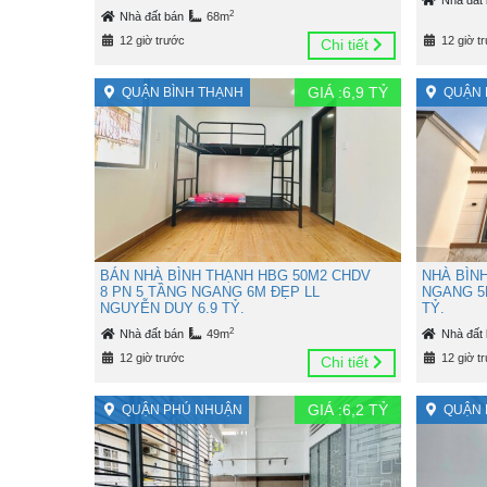
2
Nhà đất bán
68m
12 giờ trước
12 giờ t
Chi tiết
GIÁ :
6,9
TỶ
QUẬN BÌNH THẠNH
QUẬN 
BÁN NHÀ BÌNH THẠNH HBG 50M2 CHDV
NHÀ BÌN
8 PN 5 TẦNG NGANG 6M ĐẸP LL
NGANG 5
NGUYỄN DUY 6.9 TỶ.
TỶ.
2
Nhà đất bán
49m
Nhà đất
12 giờ trước
12 giờ t
Chi tiết
GIÁ :
6,2
TỶ
QUẬN PHÚ NHUẬN
QUẬN 