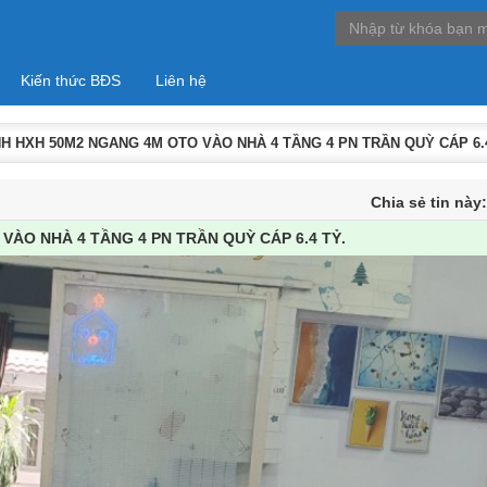
Kiến thức BĐS
Liên hệ
H HXH 50M2 NGANG 4M OTO VÀO NHÀ 4 TẦNG 4 PN TRẦN QUỲ CÁP 6.4
Chia sẻ tin này
ÀO NHÀ 4 TẦNG 4 PN TRẦN QUỲ CÁP 6.4 TỶ.