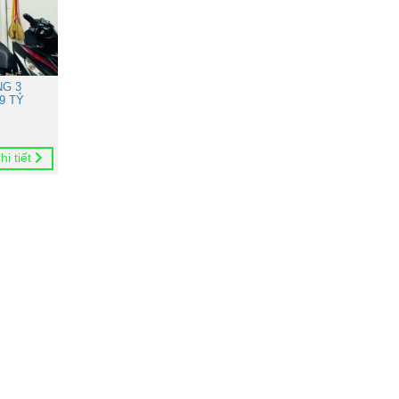
NG 3
9 TỶ
hi tiết