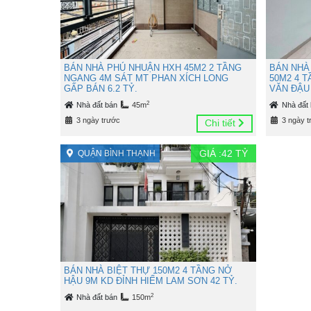
BÁN NHÀ PHÚ NHUẬN HXH 45M2 2 TẦNG
BÁN NHÀ
NGANG 4M SÁT MT PHAN XÍCH LONG
50M2 4 
GẤP BÁN 6.2 TỶ.
VĂN ĐẬU 
2
Nhà đất bán
45m
Nhà đất
3 ngày trước
3 ngày t
Chi tiết
GIÁ :
42
TỶ
QUẬN BÌNH THẠNH
BÁN NHÀ BIỆT THỰ 150M2 4 TẦNG NỞ
HẬU 9M KD ĐỈNH HIẾM LAM SƠN 42 TỶ.
2
Nhà đất bán
150m