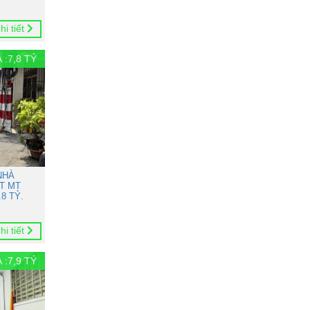
hi tiết
 :
7,8
TỶ
NHÀ
T MT
8 TỶ.
hi tiết
 :
7,9
TỶ