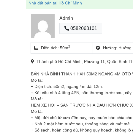
Nhà đất bán tại Hồ Chí Minh
Admin
0582063101
2
Diện tích: 50m
Hướng: Hướng 
Thành phố Hồ Chí Minh, Phường 11, Quận Bình 
BÁN NHÀ BÌNH THẠNH HXH 50M2 NGANG 4M OTO V
Mô tả:
+ Diện tích: 50m2, ngang 4m dài 12m.
+ Kết cấu nhà 4 tầng 4PN, sân thượng trước sau, cây
Mô tả:
HẺM XE HƠI – SÂN TRƯỚC NHÀ ĐẬU HƠN CHỤC X
Mô tả:
+ Một đời chủ từ xưa đến nay, nay muốn bán chia cho 
+ Nhà 2 mặt hẻm trước sau, thoáng sáng và mát mẻ.
+ Sổ sạch, hoàn công đủ, không quy hoạch, không lộ g