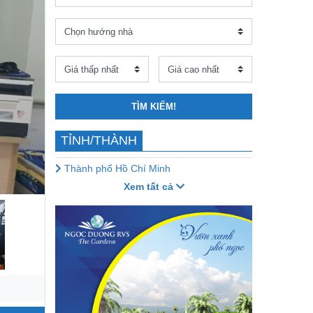
TÌM KIẾM!
TỈNH/THÀNH
Thành phố Hồ Chí Minh
Xem tất cả