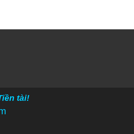
ền tài!
om