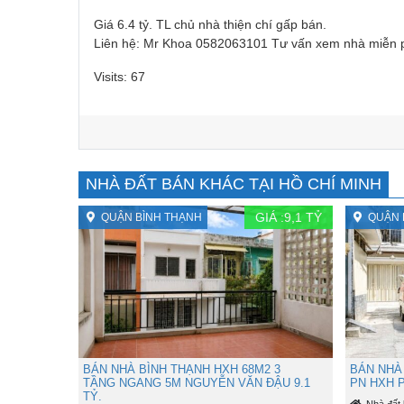
Giá 6.4 tỷ. TL chủ nhà thiện chí gấp bán.
Liên hệ: Mr Khoa 0582063101 Tư vấn xem nhà miễn 
Visits: 67
NHÀ ĐẤT BÁN KHÁC TẠI HỒ CHÍ MINH
GIÁ :
9,1
TỶ
QUẬN BÌNH THẠNH
QUẬN 
BÁN NHÀ BÌNH THẠNH HXH 68M2 3
BÁN NHÀ 
TẦNG NGANG 5M NGUYỄN VĂN ĐẬU 9.1
PN HXH P
TỶ.
Nhà đất