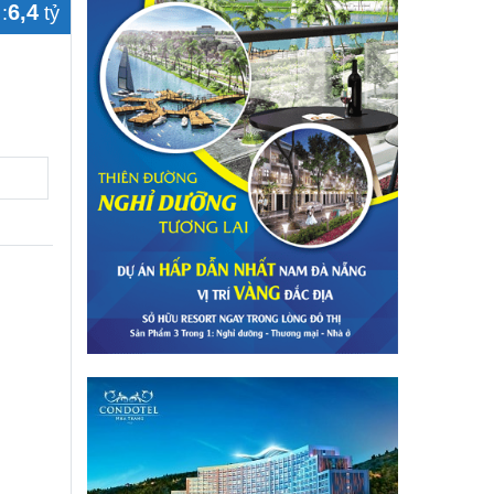
6,4
:
tỷ