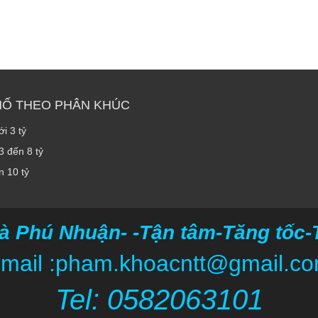
HỐ THEO PHÂN KHÚC
i 3 tỷ
3 đến 8 tỷ
n 10 tỷ
à Phú Nhuận- -Tận tâm-Tăng tốc-Ti
mail :pham.khoacntt@gmail.c
Tel: 05820
63101