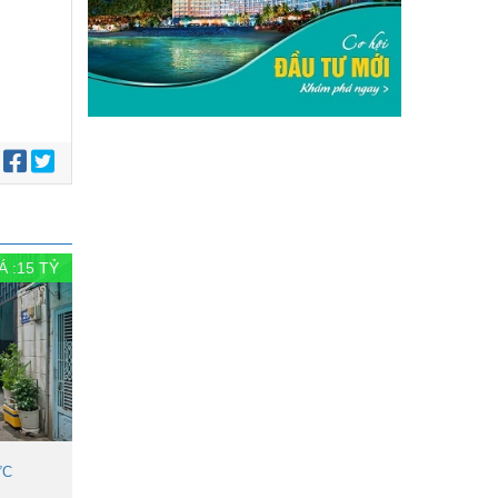
:
Á :
15
TỶ
ỨC