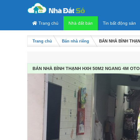
Skip to content
Trang chủ
Nhà đất bán
Tin bất động sản
Trang chủ
Bán nhà riêng
BÁN NHÀ BÌNH THẠN
BÁN NHÀ BÌNH THẠNH HXH 50M2 NGANG 4M OTO V