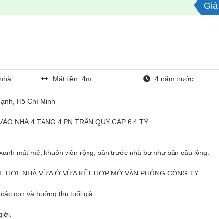
Giá 
nhà
Mặt tiền: 4m
4 năm trước
Thạnh, Hồ Chí Minh
ÀO NHÀ 4 TẦNG 4 PN TRẦN QUỲ CÁP 6.4 TỶ.
 xanh mát mẻ, khuôn viên rộng, sân trước nhà bự như sân cầu lông.
E HƠI. NHÀ VỪA Ở VỪA KẾT HỢP MỞ VĂN PHÒNG CÔNG TY.
các con và hưởng thụ tuổi già.
iới.