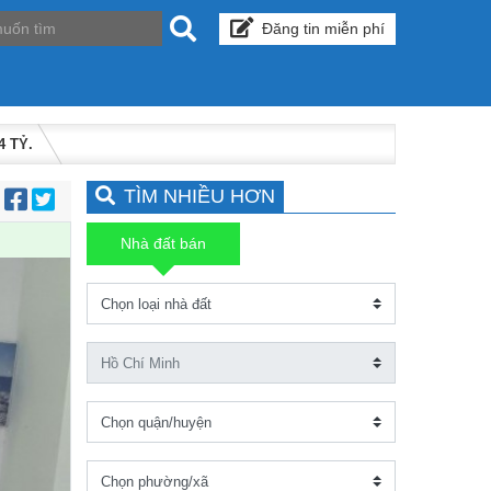
Đăng tin miễn phí
 TỶ.
TÌM NHIỀU HƠN
:
Nhà đất bán